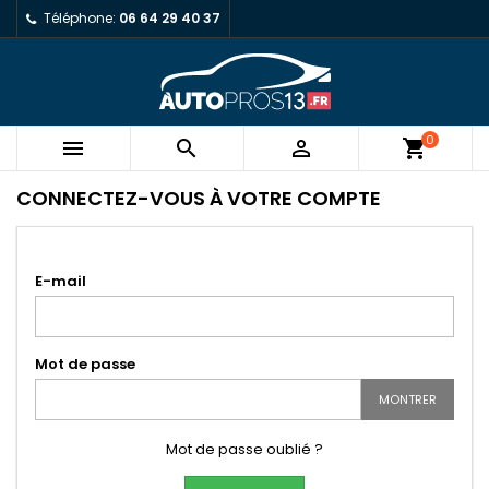
Téléphone:
06 64 29 40 37
0



shopping_cart
CONNECTEZ-VOUS À VOTRE COMPTE
E-mail
Mot de passe
MONTRER
Mot de passe oublié ?