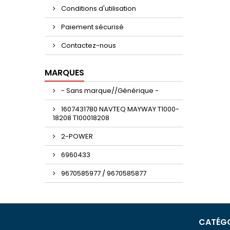
Conditions d'utilisation
Paiement sécurisé
Contactez-nous
MARQUES
- Sans marque//Générique -
1607431780 NAVTEQ MAYWAY T1000-
18208 T100018208
2-POWER
6960433
9670585977 / 9670585877
CATÉGO