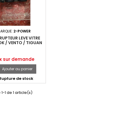
ARQUE:
2-POWER
RUPTEUR LEVE VITRE
K / VENTO / TIGUAN
/ VW GOLF
x
ix sur demande
Ajouter au panier

Rupture de stock
1-1 de 1 article(s)