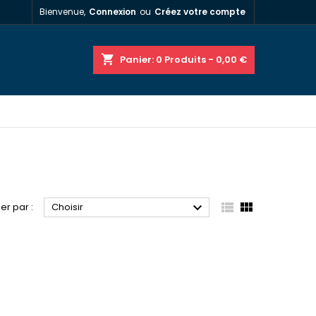
Bienvenue,
Connexion
ou
Créez votre compte
shopping_cart
Panier:
0
Produits - 0,00 €



ier par :
Choisir