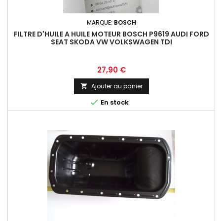
MARQUE:
BOSCH
FILTRE D'HUILE A HUILE MOTEUR BOSCH P9619 AUDI FORD
SEAT SKODA VW VOLKSWAGEN TDI
Prix
27,90 €
Ajouter au panier


En stock