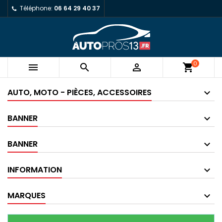
Téléphone:
06 64 29 40 37
0



shopping_cart
AUTO, MOTO - PIÈCES, ACCESSOIRES
BANNER
BANNER
INFORMATION
MARQUES