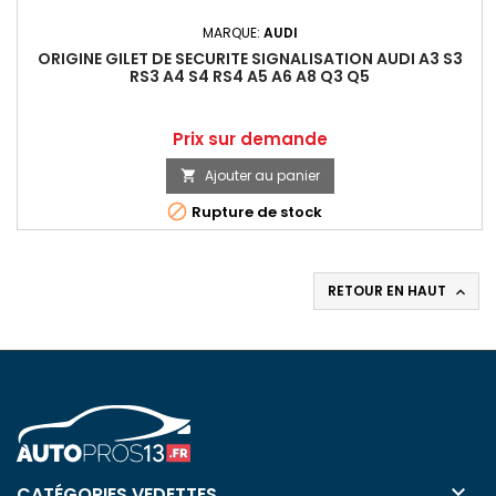
MARQUE:
AUDI
ORIGINE GILET DE SECURITE SIGNALISATION AUDI A3 S3
RS3 A4 S4 RS4 A5 A6 A8 Q3 Q5
Prix
Prix sur demande
Ajouter au panier


Rupture de stock
RETOUR EN HAUT


CATÉGORIES VEDETTES