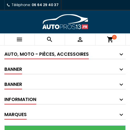
Téléphone:
06 64 29 40 37
0



shopping_cart
AUTO, MOTO - PIÈCES, ACCESSOIRES
BANNER
BANNER
INFORMATION
MARQUES