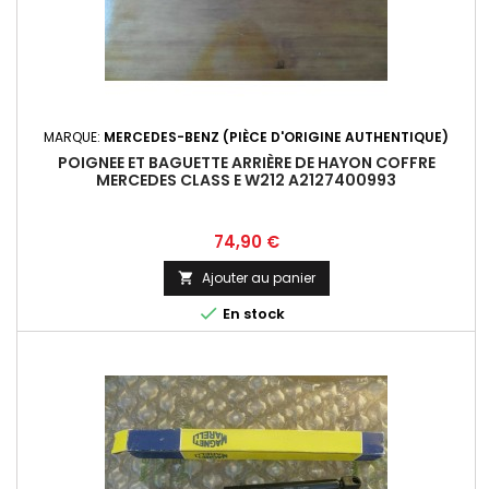
MARQUE:
MERCEDES-BENZ (PIÈCE D'ORIGINE AUTHENTIQUE)
POIGNEE ET BAGUETTE ARRIÈRE DE HAYON COFFRE
MERCEDES CLASS E W212 A2127400993
Prix
74,90 €
Ajouter au panier


En stock