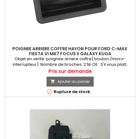
POIGNEE ARRIERE COFFRE HAYON POUR FORD C-MAX
FIESTA VI MK7 FOCUS II GALAXY KUGA
Objet en vente: poignee arriere coffre( bouton /micro-
interrupteur) Nombre de broches: 2 Nr OE: S'il vous plaît,
comparez OE-Number. Nombre doit être la même que la
Prix
Prix sur demande
pièce d'origine. 6M5119B514AD 6M51-19B514-AD 6M51 19B514 AD
6M5119B514AC 6M51-19B514-AC 6M51 19B514 AC C1BB19B514AA
Ajouter au panier

C1BB-19B514-AA C1BB 19B514 AA 1480287 1 480 287 1748915 1 748

Rupture de stock
915 1857333...