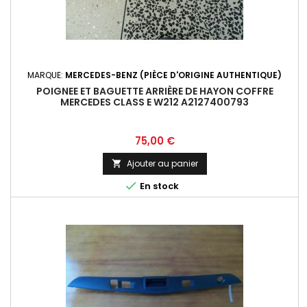
MARQUE:
MERCEDES-BENZ (PIÈCE D'ORIGINE AUTHENTIQUE)
POIGNEE ET BAGUETTE ARRIÈRE DE HAYON COFFRE
MERCEDES CLASS E W212 A2127400793
Prix
75,00 €
Ajouter au panier


En stock