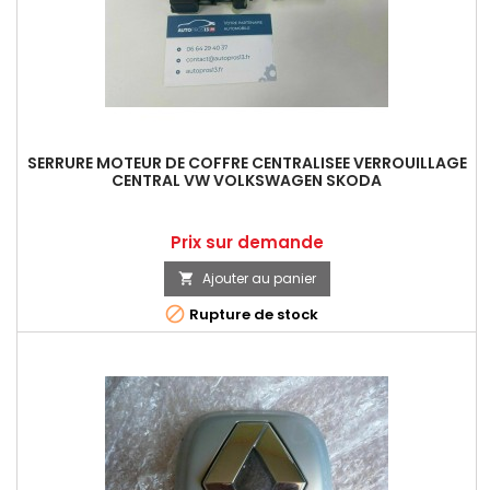
SERRURE MOTEUR DE COFFRE CENTRALISEE VERROUILLAGE
CENTRAL VW VOLKSWAGEN SKODA
Prix
Prix sur demande
Ajouter au panier


Rupture de stock