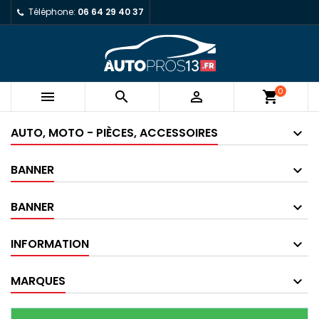
Téléphone:
06 64 29 40 37
0



shopping_cart
AUTO, MOTO - PIÈCES, ACCESSOIRES
BANNER
BANNER
INFORMATION
MARQUES