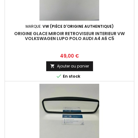
MARQUE:
VW (PIÈCE D'ORIGINE AUTHENTIQUE)
ORIGINE GLACE MIROIR RETROVISEUR INTERIEUR VW
VOLKSWAGEN LUPO POLO AUDI A4 A6 C5
Prix
49,00 €
Ajouter au panier


En stock