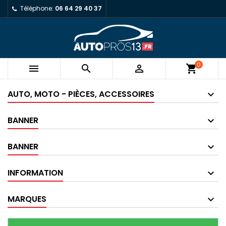
Téléphone:
06 64 29 40 37
0



shopping_cart
AUTO, MOTO - PIÈCES, ACCESSOIRES
BANNER
BANNER
INFORMATION
MARQUES