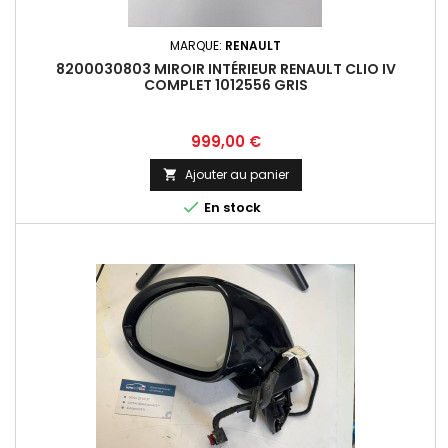
MARQUE:
RENAULT
8200030803 MIROIR INTÉRIEUR RENAULT CLIO IV
COMPLET 1012556 GRIS
Prix
999,00 €
Ajouter au panier


En stock