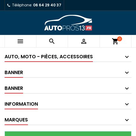
Téléphone:
06 64 29 40 37
0



shopping_cart
AUTO, MOTO - PIÈCES, ACCESSOIRES
BANNER
BANNER
INFORMATION
MARQUES