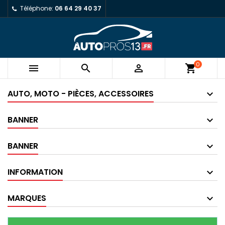
Téléphone:
06 64 29 40 37
0



shopping_cart
AUTO, MOTO - PIÈCES, ACCESSOIRES
BANNER
BANNER
INFORMATION
MARQUES