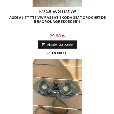
MARQUE:
AUDI SEAT VW
AUDI A5 TT TTS VW PASSAT SKODA SEAT CROCHET DE
REMORQUAGE 8K0805615
Prix
29,90 €
Ajouter au panier


En stock