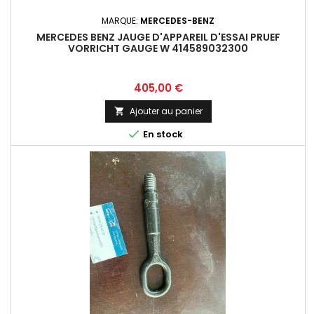
MARQUE:
MERCEDES-BENZ
MERCEDES BENZ JAUGE D'APPAREIL D'ESSAI PRUEF
VORRICHT GAUGE W 414589032300
Prix
405,00 €
Ajouter au panier


En stock