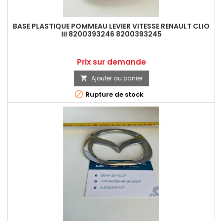
BASE PLASTIQUE POMMEAU LEVIER VITESSE RENAULT CLIO
III 8200393246 8200393245
Prix
Prix sur demande
Ajouter au panier


Rupture de stock