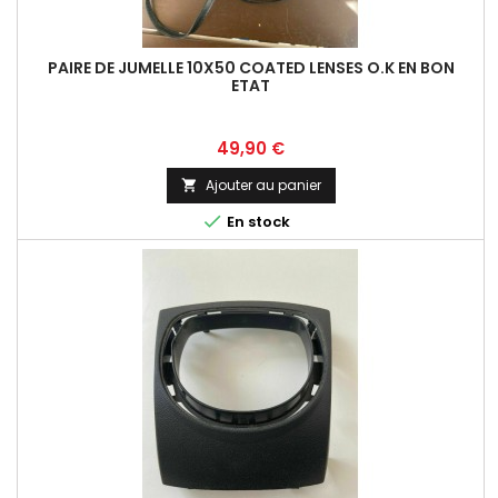
PAIRE DE JUMELLE 10X50 COATED LENSES O.K EN BON
ETAT
Prix
49,90 €
Ajouter au panier


En stock