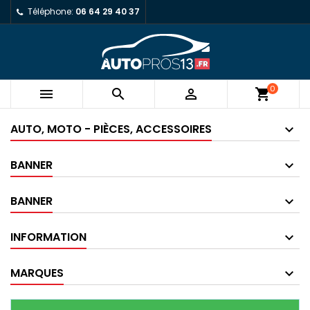
Téléphone:
06 64 29 40 37
0



shopping_cart
AUTO, MOTO - PIÈCES, ACCESSOIRES
BANNER
BANNER
INFORMATION
MARQUES