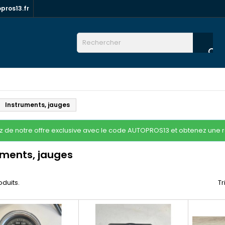
ros13.fr

Instruments, jauges
ez de notre offre exclusive avec le code AUTOPROS13 et obtenez une 
uments, jauges
roduits.
Tr