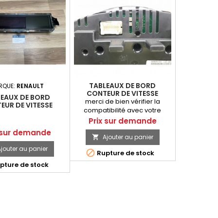
TABLEAUX DE BORD
RQUE:
RENAULT
CONTEUR DE VITESSE
LEAUX DE BORD
COMPTEUR KILOMETRIQUE
merci de bien vérifier la
EUR DE VITESSE
MERCEDES CLASSE C 2 PH2
compatibilité avec votre
TEUR RENAULT
2.2 CDI
véhicule A2035409547
Prix
V 4 P8200980660 -
Prix sur demande
--
 sur demande
Ajouter au panier

jouter au panier

Rupture de stock
pture de stock