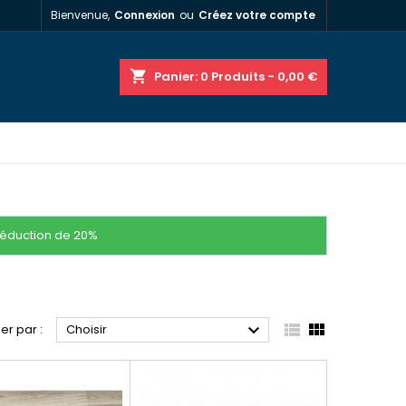
Bienvenue,
Connexion
ou
Créez votre compte
shopping_cart
Panier:
0
Produits - 0,00 €
réduction de 20%



ier par :
Choisir