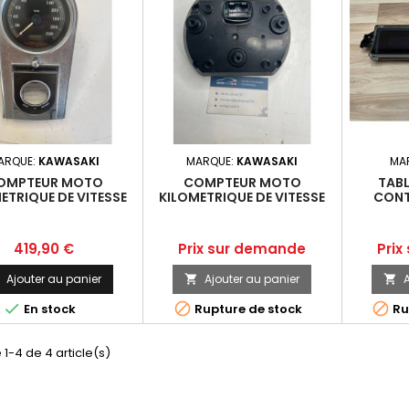
ARQUE:
KAWASAKI
MARQUE:
KAWASAKI
MA
OMPTEUR MOTO
COMPTEUR MOTO
TAB
ETRIQUE DE VITESSE
KILOMETRIQUE DE VITESSE
CONT
EY DAVIDSON ROAD
KAWASAKI Z750 38533KM
COMP
G 1450 67197-99A
DU 22/05/2006
ESPACE I
Prix
Prix
Prix
419,90 €
Prix sur demande
Prix
Ajouter au panier
Ajouter au panier
A






En stock
Rupture de stock
Ru
 1-4 de 4 article(s)