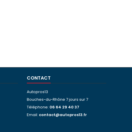
CONTACT
Autopros13
Bouches-du-Rhône 7 jours sur 7
Téléphone:
06 64 29 40 37
Email:
contact@autopros13.fr