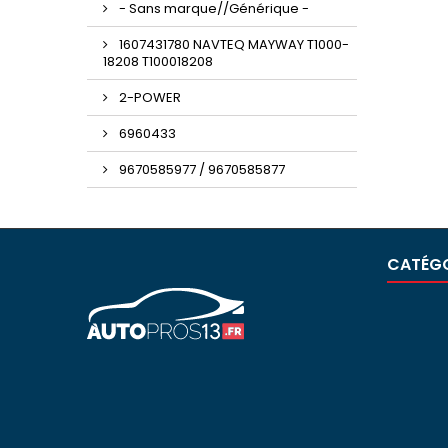
- Sans marque//Générique -
1607431780 NAVTEQ MAYWAY T1000-
18208 T100018208
2-POWER
6960433
9670585977 / 9670585877
CATÉGO