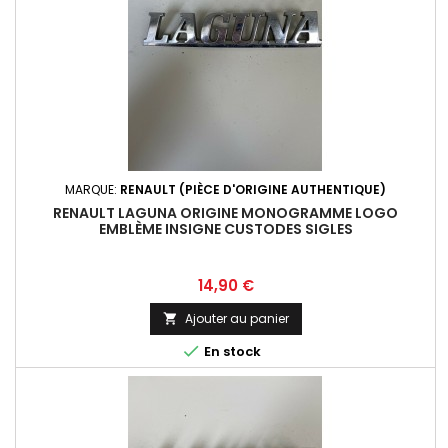
MARQUE:
RENAULT (PIÈCE D'ORIGINE AUTHENTIQUE)
RENAULT LAGUNA ORIGINE MONOGRAMME LOGO
EMBLÈME INSIGNE CUSTODES SIGLES
Prix
14,90 €
Ajouter au panier


En stock