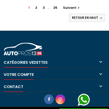
1
2
3
…
25
Suivant

RETOUR EN HAUT


CATÉGORIES VEDETTES

VOTRE COMPTE

CONTACT