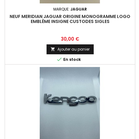
MARQUE:
JAGUAR
NEUF MERIDIAN JAGUAR ORIGINE MONOGRAMME LOGO
EMBLÈME INSIGNE CUSTODES SIGLES
Prix
30,00 €
Ajouter au panier


En stock