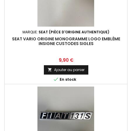
MARQUE:
SEAT (PIÈCE D'ORIGINE AUTHENTIQUE)
SEAT VARIO ORIGINE MONOGRAMME LOGO EMBLÈME
INSIGNE CUSTODES SIGLES
Prix
9,90 €
Ajouter au panier


En stock