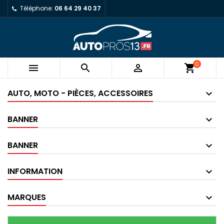
Téléphone:
06 64 29 40 37
0



shopping_cart
AUTO, MOTO - PIÈCES, ACCESSOIRES
BANNER
BANNER
INFORMATION
MARQUES