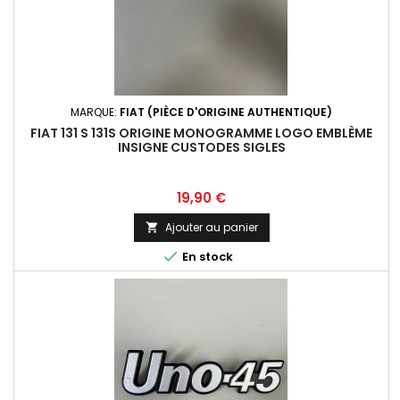
MARQUE:
FIAT (PIÈCE D'ORIGINE AUTHENTIQUE)
FIAT 131 S 131S ORIGINE MONOGRAMME LOGO EMBLÈME
INSIGNE CUSTODES SIGLES
Prix
19,90 €
Ajouter au panier


En stock