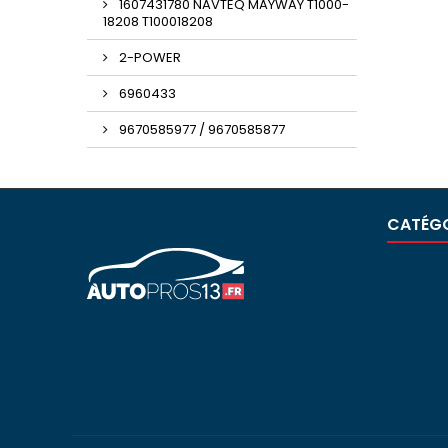
1607431780 NAVTEQ MAYWAY T1000-
18208 T100018208
2-POWER
6960433
9670585977 / 9670585877
CATÉGO