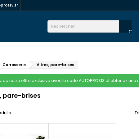
ros13.fr

Carrosserie
Vitres, pare-brises
ez de notre offre exclusive avec le code AUTOPROS13 et obtenez une 
, pare-brises
oduits.
Tr