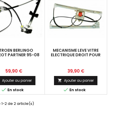
TROEN BERLINGO
MECANISME LEVE VITRE
EOT PARTNER 95-08
ELECTRIQUE DROIT POUR
ANISME LEVE VITRE
RENAULT LAGUNA II MK2 01-
T GAUCHE 9221G3
8200000938
Prix
Prix
59,90 €
39,90 €
Ajouter au panier
Ajouter au panier




En stock
En stock
 1-2 de 2 article(s)