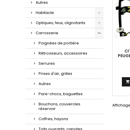
Autres
Habitacle
Optiques, feux, clignotants
Carrosserie
Poignées de portière
CI
Rétroviseurs, accessoires
PEUG
MEC
Serrures
AVAN
Prises d'air, grilles
Autres
Pare-chocs, baguettes
Bouchons, couvercles
Affichage
réservoir
Coffres, hayons
Toits ouvrants, capotes