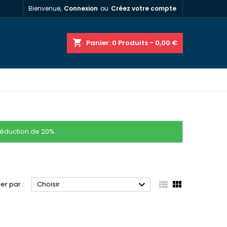
Bienvenue,
Connexion
ou
Créez votre compte
shopping_cart
Panier:
0
Produits - 0,00 €
réduction de 20%



ier par :
Choisir