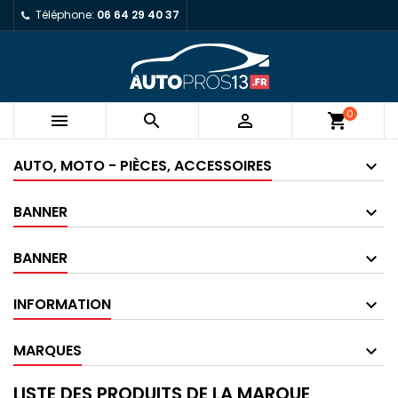
Téléphone:
06 64 29 40 37
0



shopping_cart
AUTO, MOTO - PIÈCES, ACCESSOIRES
BANNER
BANNER
INFORMATION
MARQUES
LISTE DES PRODUITS DE LA MARQUE