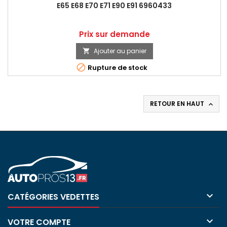
E65 E68 E70 E71 E90 E91 6960433
Prix
Prix sur demande
Ajouter au panier


Rupture de stock
RETOUR EN HAUT


CATÉGORIES VEDETTES

VOTRE COMPTE