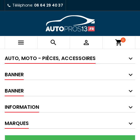
Téléphone:
06 64 29 40 37
0



shopping_cart
AUTO, MOTO - PIÈCES, ACCESSOIRES
BANNER
BANNER
INFORMATION
MARQUES