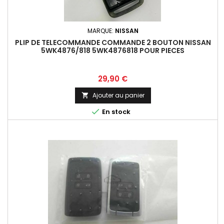
MARQUE:
NISSAN
PLIP DE TELECOMMANDE COMMANDE 2 BOUTON NISSAN
5WK4876/818 5WK4876818 POUR PIECES
Prix
29,90 €
Ajouter au panier


En stock