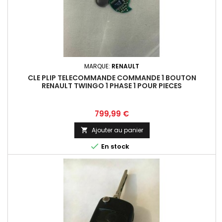
MARQUE:
RENAULT
CLE PLIP TELECOMMANDE COMMANDE 1 BOUTON
RENAULT TWINGO 1 PHASE 1 POUR PIECES
Prix
799,99 €
Ajouter au panier


En stock