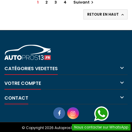
1
2
3
4
Suivant

RETOUR EN HAUT


CATÉGORIES VEDETTES

VOTRE COMPTE

CONTACT
Nous contacter sur WhatsApp
© Copyright 2026 Autopros13. All Rights Reserved.