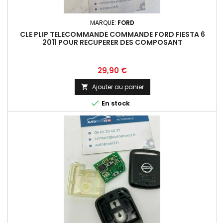
MARQUE:
FORD
CLE PLIP TELECOMMANDE COMMANDE FORD FIESTA 6
2011 POUR RECUPERER DES COMPOSANT
Prix
29,90 €
Ajouter au panier


En stock