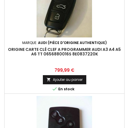
MARQUE:
AUDI (PIÈCE D'ORIGINE AUTHENTIQUE)
ORIGINE CARTE CLÉ CLEF A PROGRAMMER AUDI A3 A4 A5
A6 TT 0656880016S 8E0837220K
Prix
799,99 €
Ajouter au panier


En stock