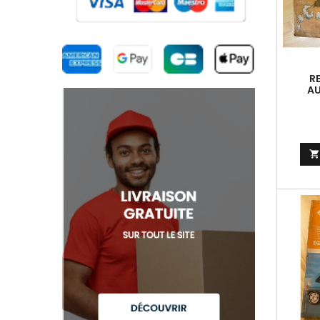
R
AU
ECH
A