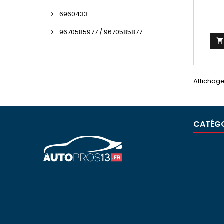
PIECE
AUT
6960433
9670585977 / 9670585877
Affichage
CATÉGO