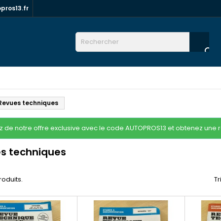
ros13.fr

Revues techniques
ez de notre offre exclusive avec le code AUTOPROS13 et obtenez une 
s techniques
produits.
Tr