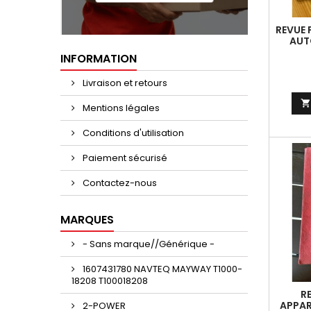
REVUE 
AUT
SAXO 
INFORMATION
Livraison et retours
Mentions légales
Conditions d'utilisation
Paiement sécurisé
Contactez-nous
MARQUES
- Sans marque//Générique -
1607431780 NAVTEQ MAYWAY T1000-
18208 T100018208
R
APPAR
2-POWER