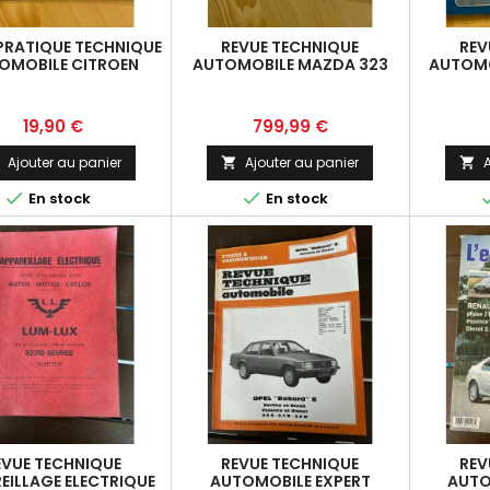
PRATIQUE TECHNIQUE
REVUE TECHNIQUE
REV
OMOBILE CITROEN
AUTOMOBILE MAZDA 323
AUTOMO
GUIDE DE L'USAGER
ESSENCE ET DIESEL DEPUIS
G
1989
Prix
Prix
19,90 €
799,99 €
Ajouter au panier
Ajouter au panier
A





En stock
En stock
EVUE TECHNIQUE
REVUE TECHNIQUE
REV
EILLAGE ELECTRIQUE
AUTOMOBILE EXPERT
AUTO