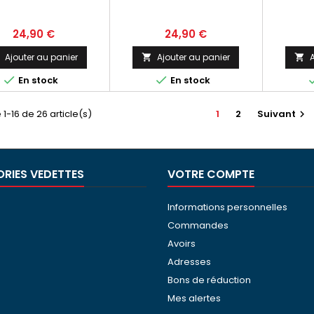
 ALLUMAGE LUM-LUX
AUTOMOBILE OPEL REKORD
AUTOM
OS MOTOS CYCLO
E BERLINE BREAK ESSENCE
LAG
Prix
Prix
24,90 €
24,90 €
Ajouter au panier
Ajouter au panier
A





En stock
En stock
 1-16 de 26 article(s)
1
2
Suivant

RIES VEDETTES
VOTRE COMPTE
Informations personnelles
Commandes
Avoirs
Adresses
Bons de réduction
Mes alertes