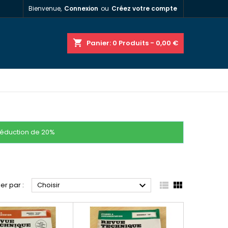
Bienvenue,
Connexion
ou
Créez votre compte
shopping_cart
Panier:
0
Produits - 0,00 €
réduction de 20%



ier par :
Choisir