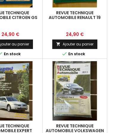
UE TECHNIQUE
REVUE TECHNIQUE
BILE CITROEN GS
AUTOMOBILE RENAULT 19
SPÉCIAL GSX
MOTEURS 1400
Prix
Prix
24,90 €
24,90 €
jouter au panier
Ajouter au panier



En stock
En stock
UE TECHNIQUE
REVUE TECHNIQUE
MOBILE EXPERT
AUTOMOBILE VOLKSWAGEN