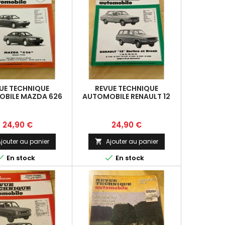
UE TECHNIQUE
REVUE TECHNIQUE
BILE MAZDA 626
AUTOMOBILE RENAULT 12
EPUIS 1988
BERLINE ET BREAK
Prix
Prix
24,90 €
24,90 €
jouter au panier
Ajouter au panier



En stock
En stock