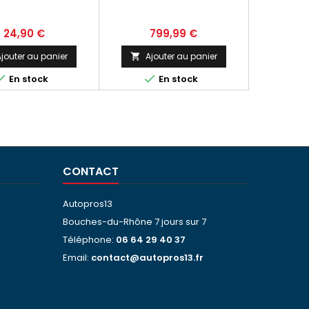
OBILE RENAULT
POLO V DIESEL FEVRIER 2011
UNA II PHASE 2
NEUF
Prix
Prix
24,90 €
799,99 €
jouter au panier
Ajouter au panier



En stock
En stock
CONTACT
Autopros13
Bouches-du-Rhône 7 jours sur 7
Téléphone:
06 64 29 40 37
Email:
contact@autopros13.fr