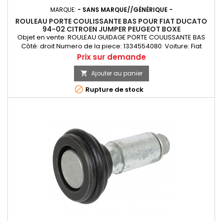
MARQUE:
- SANS MARQUE//GÉNÉRIQUE -
ROULEAU PORTE COULISSANTE BAS POUR FIAT DUCATO
94-02 CITROEN JUMPER PEUGEOT BOXE
Objet en vente: ROULEAU GUIDAGE PORTE COULISSANTE BAS
Côté: droit Numero de la piece: 1334554080 Voiture: Fiat
Ducato Citroen Jumper Peugeot Boxer Année de
Prix
Prix sur demande
production: 1994-2002
Ajouter au panier


Rupture de stock