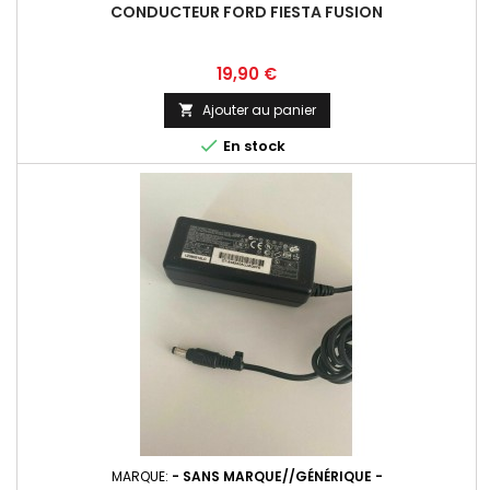
CONDUCTEUR FORD FIESTA FUSION
Prix
19,90 €
Ajouter au panier


En stock
MARQUE:
- SANS MARQUE//GÉNÉRIQUE -