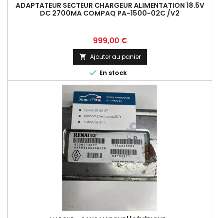
ADAPTATEUR SECTEUR CHARGEUR ALIMENTATION 18.5V
DC 2700MA COMPAQ PA-1500-02C /V2
Prix
999,00 €
Ajouter au panier


En stock