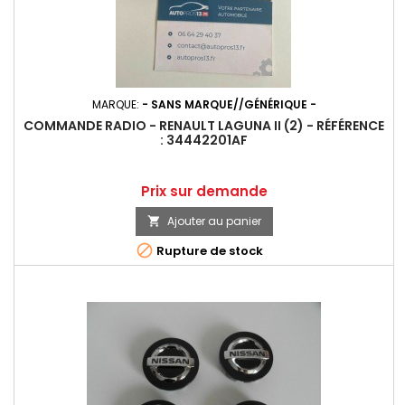
MARQUE:
- SANS MARQUE//GÉNÉRIQUE -
COMMANDE RADIO - RENAULT LAGUNA II (2) - RÉFÉRENCE
: 34442201AF
Prix
Prix sur demande
Ajouter au panier


Rupture de stock