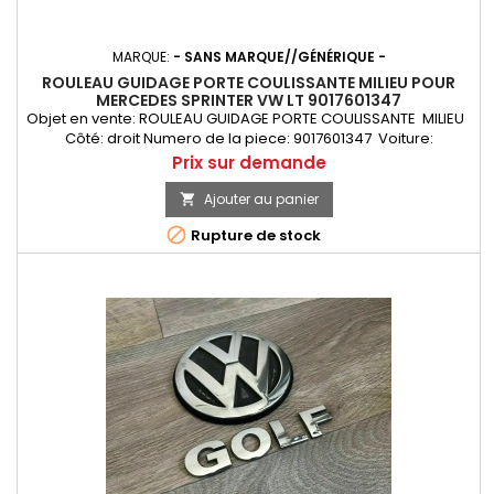
MARQUE:
- SANS MARQUE//GÉNÉRIQUE -
ROULEAU GUIDAGE PORTE COULISSANTE MILIEU POUR
MERCEDES SPRINTER VW LT 9017601347
Objet en vente: ROULEAU GUIDAGE PORTE COULISSANTE MILIEU
Côté: droit Numero de la piece: 9017601347 Voiture:
Mercedes Sprinter VW LT Année de production: 1995-2006
Prix
Prix sur demande
Ajouter au panier


Rupture de stock