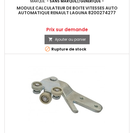
MARQUE:
- SANS MARQUE//GÉNÉRIQUE -
MODULE CALCULATEUR DE BOITE VITESSES AUTO
AUTOMATIQUE RENAULT LAGUNA 8200274277
Prix
Prix sur demande
Ajouter au panier


Rupture de stock