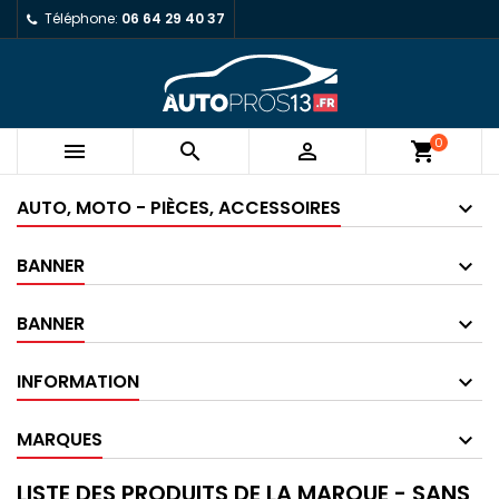
Téléphone:
06 64 29 40 37
0



shopping_cart
AUTO, MOTO - PIÈCES, ACCESSOIRES
BANNER
BANNER
INFORMATION
MARQUES
LISTE DES PRODUITS DE LA MARQUE - SANS