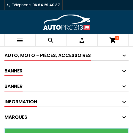
Téléphone:
06 64 29 40 37
0



shopping_cart
AUTO, MOTO - PIÈCES, ACCESSOIRES
BANNER
BANNER
INFORMATION
MARQUES