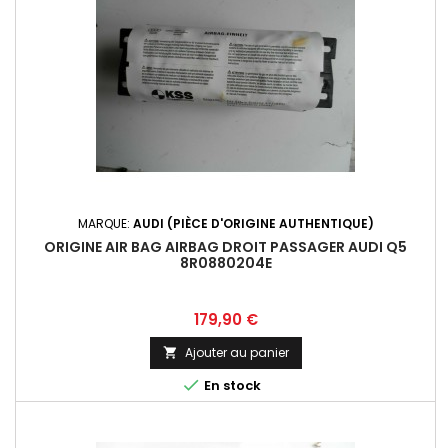
MARQUE:
AUDI (PIÈCE D'ORIGINE AUTHENTIQUE)
ORIGINE AIR BAG AIRBAG DROIT PASSAGER AUDI Q5
8R0880204E
Prix
179,90 €
Ajouter au panier


En stock