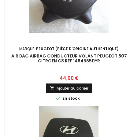
MARQUE:
PEUGEOT (PIÈCE D'ORIGINE AUTHENTIQUE)
AIR BAG AIRBAG CONDUCTEUR VOLANT PEUGEOT 807
CITROEN C8 REF 14845650YR
Prix
44,90 €
Ajouter au panier


En stock