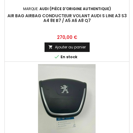
MARQUE:
AUDI (PIÈCE D'ORIGINE AUTHENTIQUE)
AIR BAG AIRBAG CONDUCTEUR VOLANT AUDI S LINE A3 S3
A4 8E B7 / A5 A6 A8 Q7
Prix
270,00 €
Ajouter au panier


En stock