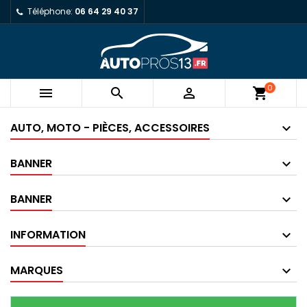
Téléphone:
06 64 29 40 37
0



shopping_cart
AUTO, MOTO - PIÈCES, ACCESSOIRES
BANNER
BANNER
INFORMATION
MARQUES