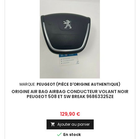
MARQUE:
PEUGEOT (PIÈCE D'ORIGINE AUTHENTIQUE)
ORIGINE AIR BAG AIRBAG CONDUCTEUR VOLANT NOIR
PEUGEOT 508 ET SW BREAK 96863325ZE
Prix
129,90 €
Ajouter au panier


En stock