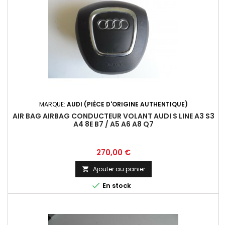
MARQUE:
AUDI (PIÈCE D'ORIGINE AUTHENTIQUE)
AIR BAG AIRBAG CONDUCTEUR VOLANT AUDI S LINE A3 S3
A4 8E B7 / A5 A6 A8 Q7
Prix
270,00 €
Ajouter au panier


En stock