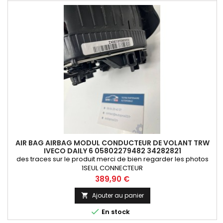
AIR BAG AIRBAG MODUL CONDUCTEUR DE VOLANT TRW
IVECO DAILY 6 05802279482 34282821
des traces sur le produit merci de bien regarder les photos
1SEUL CONNECTEUR
Prix
389,90 €
Ajouter au panier


En stock