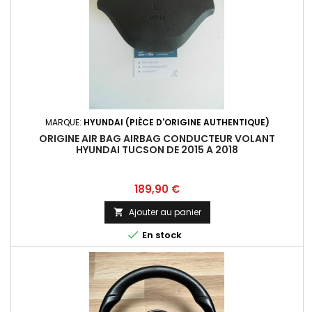
MARQUE:
HYUNDAI (PIÈCE D'ORIGINE AUTHENTIQUE)
ORIGINE AIR BAG AIRBAG CONDUCTEUR VOLANT
HYUNDAI TUCSON DE 2015 A 2018
Prix
189,90 €
Ajouter au panier


En stock