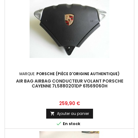
MARQUE:
PORSCHE (PIÈCE D'ORIGINE AUTHENTIQUE)
AIR BAG AIRBAG CONDUCTEUR VOLANT PORSCHE
CAYENNE 7L5880201DP 61569060H
Prix
259,90 €
Ajouter au panier


En stock