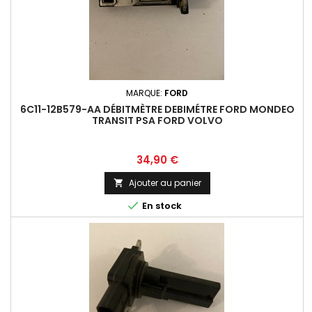
MARQUE:
FORD
6C11-12B579-AA DÉBITMÈTRE DEBIMÉTRE FORD MONDEO
TRANSIT PSA FORD VOLVO
Prix
34,90 €
Ajouter au panier


En stock