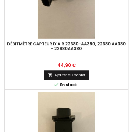
DÉBITMÈTRE CAPTEUR D'AIR 22680-AA380, 22680 AA380
- 22680AA380
Prix
44,90 €
Ajouter au panier


En stock