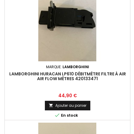
MARQUE:
LAMBORGHINI
LAMBORGHINI HURACAN LP610 DÉBITMÈTRE FILTRE À AIR
AIR FLOW MÈTRES 420133471
Prix
44,90 €
Ajouter au panier


En stock