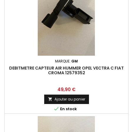
MARQUE:
GM
DEBITMETRE CAPTEUR AIR HUMMER OPEL VECTRA C FIAT
CROMA 12579352
Prix
49,90 €
Ajouter au panier


En stock