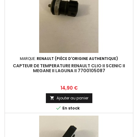
MARQUE:
RENAULT (PIÈCE D'ORIGINE AUTHENTIQUE)
CAPTEUR DE TEMPERATURE RENAULT CLIO II SCENIC II
MEGANE II LAGUNA II 7700105087
Prix
14,90 €
Ajouter au panier


En stock