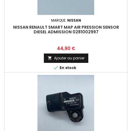
MARQUE:
NISSAN
NISSAN RENAULT SMART MAP AIR PRESSION SENSOR
DIESEL ADMISSION 0281002997
Prix
44,90 €
Ajouter au panier


En stock