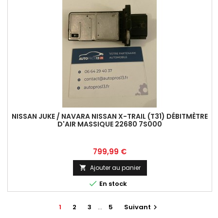
NISSAN JUKE / NAVARA NISSAN X-TRAIL (T31) DÉBITMÈTRE
D'AIR MASSIQUE 22680 7S000
Prix
799,99 €
Ajouter au panier


En stock
1
2
3
…
5
Suivant
