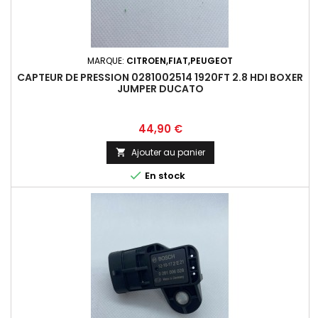
MARQUE:
CITROEN,FIAT,PEUGEOT
CAPTEUR DE PRESSION 0281002514 1920FT 2.8 HDI BOXER
JUMPER DUCATO
Prix
44,90 €
Ajouter au panier


En stock