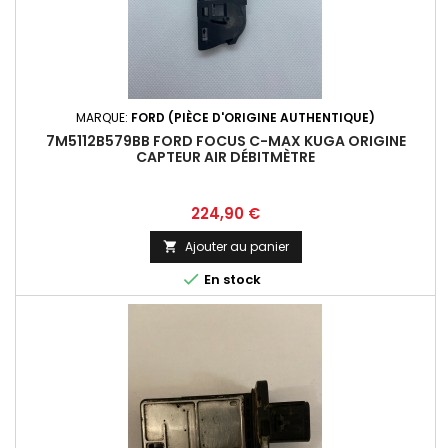
MARQUE:
FORD (PIÈCE D'ORIGINE AUTHENTIQUE)
7M5112B579BB FORD FOCUS C-MAX KUGA ORIGINE
CAPTEUR AIR DÉBITMÈTRE
Prix
224,90 €
Ajouter au panier


En stock