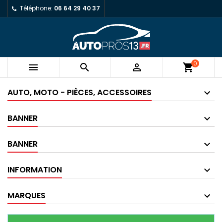
Téléphone:
06 64 29 40 37
0



shopping_cart
AUTO, MOTO - PIÈCES, ACCESSOIRES
BANNER
BANNER
INFORMATION
MARQUES