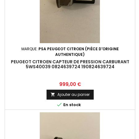
MARQUE:
PSA PEUGEOT CITROEN (PIÈCE D'ORIGINE
AUTHENTIQUE)
PEUGEOT CITROEN CAPTEUR DE PRESSION CARBURANT
5WS40039 0824639724 190824639724
Prix
999,00 €
Ajouter au panier


En stock