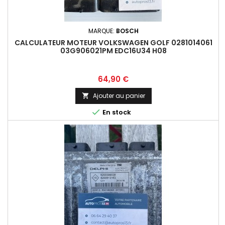
MARQUE:
BOSCH
CALCULATEUR MOTEUR VOLKSWAGEN GOLF 0281014061
03G906021PM EDC16U34 H08
Prix
64,90 €
Ajouter au panier


En stock