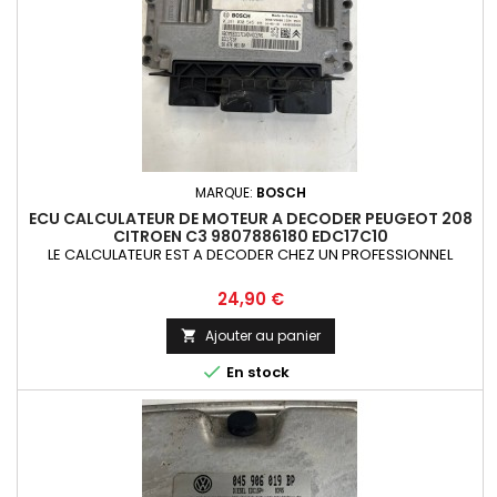
MARQUE:
BOSCH
ECU CALCULATEUR DE MOTEUR A DECODER PEUGEOT 208
CITROEN C3 9807886180 EDC17C10
LE CALCULATEUR EST A DECODER CHEZ UN PROFESSIONNEL
Prix
24,90 €
Ajouter au panier


En stock