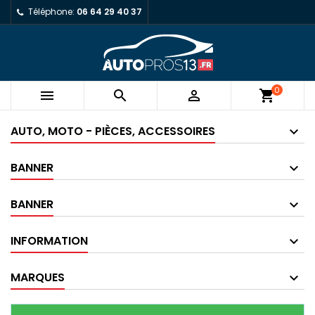
Téléphone:
06 64 29 40 37
0



shopping_cart
AUTO, MOTO - PIÈCES, ACCESSOIRES
BANNER
BANNER
INFORMATION
MARQUES