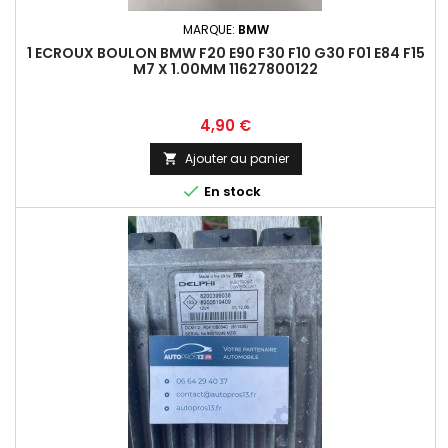
MARQUE:
BMW
1 ECROUX BOULON BMW F20 E90 F30 F10 G30 F01 E84 F15
M7 X 1.00MM 11627800122
Prix
4,90 €
Ajouter au panier


En stock