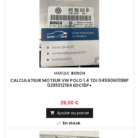
MARQUE:
BOSCH
CALCULATEUR MOTEUR VW POLO 1.4 TDI 045906019BP
0281012194 EDC15P+
Prix
29,00 €
Ajouter au panier


En stock