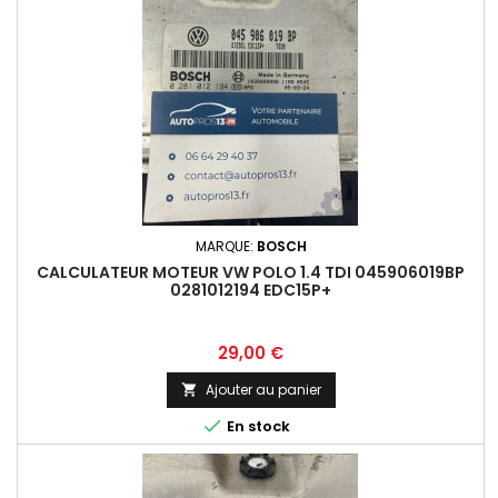
MARQUE:
BOSCH
CALCULATEUR MOTEUR VW POLO 1.4 TDI 045906019BP
0281012194 EDC15P+
Prix
29,00 €
Ajouter au panier


En stock