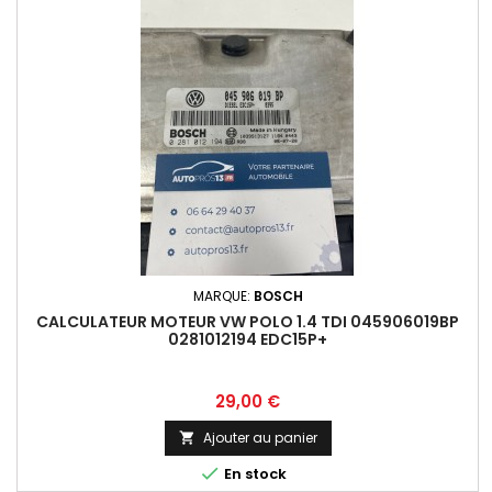
MARQUE:
BOSCH
CALCULATEUR MOTEUR VW POLO 1.4 TDI 045906019BP
0281012194 EDC15P+
Prix
29,00 €
Ajouter au panier


En stock