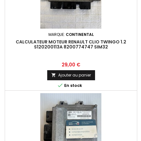
MARQUE:
CONTINENTAL
CALCULATEUR MOTEUR RENAULT CLIO TWINGO 1.2
S120200113A 8200774747 SIM32
Prix
29,00 €
Ajouter au panier


En stock