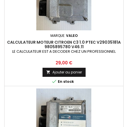
MARQUE:
VALEO
CALCULATEUR MOTEUR CITROEN C3 1.0 PTEC V29035181A
9805895780 V46.11
LE CALCULATEUR EST A DECODER CHEZ UN PROFESSIONNEL
Prix
29,00 €
Ajouter au panier


En stock