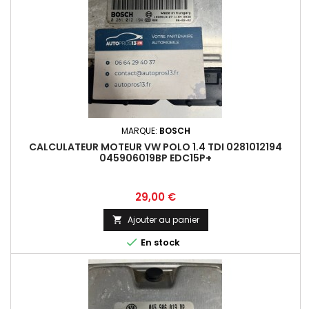
MARQUE:
BOSCH
CALCULATEUR MOTEUR VW POLO 1.4 TDI 0281012194
045906019BP EDC15P+
Prix
29,00 €
Ajouter au panier


En stock