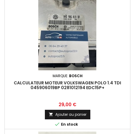
MARQUE:
BOSCH
CALCULATEUR MOTEUR VOLKSWAGEN POLO 1.4 TDI
045906019BP 0281012194 EDC15P+
Prix
29,00 €
Ajouter au panier


En stock