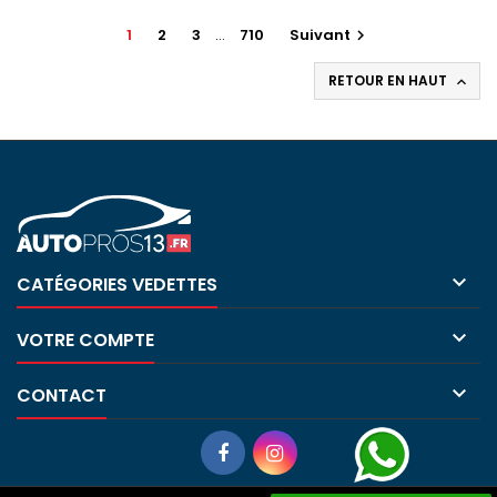
1
2
3
…
710
Suivant

RETOUR EN HAUT


CATÉGORIES VEDETTES

VOTRE COMPTE

CONTACT