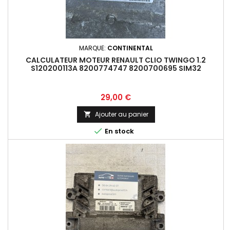
MARQUE:
CONTINENTAL
CALCULATEUR MOTEUR RENAULT CLIO TWINGO 1.2
S120200113A 8200774747 8200700695 SIM32
Prix
29,00 €
Ajouter au panier


En stock