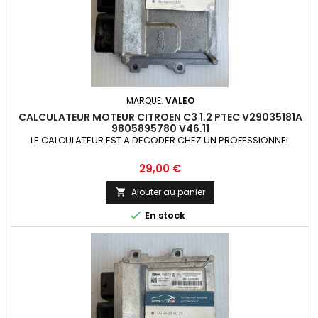
MARQUE:
VALEO
CALCULATEUR MOTEUR CITROEN C3 1.2 PTEC V29035181A
9805895780 V46.11
LE CALCULATEUR EST A DECODER CHEZ UN PROFESSIONNEL
Prix
29,00 €
Ajouter au panier


En stock