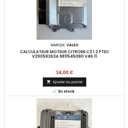
MARQUE:
VALEO
CALCULATEUR MOTEUR CITROEN C3 1.2 PTEC
V29059263A 9811545080 V46.11
Prix
34,00 €
Ajouter au panier


En stock