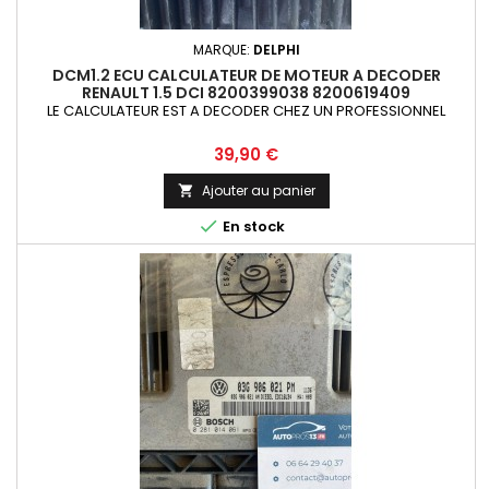
MARQUE:
DELPHI
DCM1.2 ECU CALCULATEUR DE MOTEUR A DECODER
RENAULT 1.5 DCI 8200399038 8200619409
LE CALCULATEUR EST A DECODER CHEZ UN PROFESSIONNEL
Prix
39,90 €
Ajouter au panier


En stock