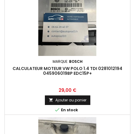
MARQUE:
BOSCH
CALCULATEUR MOTEUR VW POLO 1.4 TDI 0281012194
045906019BP EDC15P+
Prix
29,00 €
Ajouter au panier


En stock